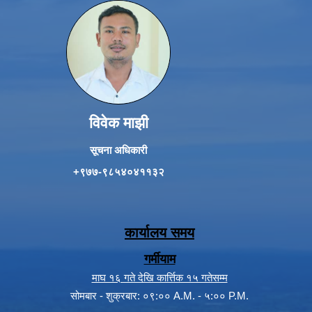
विवेक माझी
सूचना अधिकारी
+९७७-९८५४०४११३२
कार्यालय समय
गर्मीयाम
माघ १६ गते देखि कार्त्तिक १५ गतेसम्म
सोमबार - शुक्रबार: ०९:०० A.M. - ५:०० P.M.