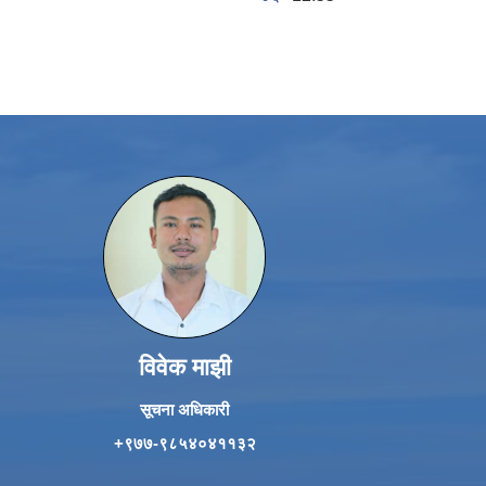
विवेक माझी
सूचना अधिकारी
+९७७-९८५४०४११३२