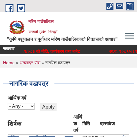
Skip to main content
मरिण गाउँपालिका
बागमती प्रदेश, सिन्धुली
"कृषि पशुपालन र पूर्वाधार मरिण गाउँपालिकाको विकासको आधार"
समाचार
आ.व. २०८२/०८३ को नीति, कार्यक्रम तथा बजेट
आ.व. २०८१/०८२ को 
You are here
Home
»
अनलाइन सेवा
» नागरिक वडापत्र
नागरिक वडापत्र
आर्थिक वर्ष
आर्थि
शिर्षक
क
मिति
दस्तावेज
वर्ष