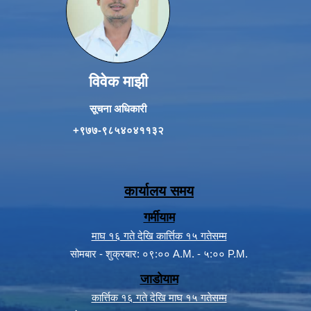
विवेक माझी
सूचना अधिकारी
+९७७-९८५४०४११३२
कार्यालय समय
गर्मीयाम
माघ १६ गते देखि कार्त्तिक १५ गतेसम्म
सोमबार - शुक्रबार: ०९:०० A.M. - ५:०० P.M.
जाडोयाम
कार्त्तिक १६ गते देखि माघ १५ गतेसम्म