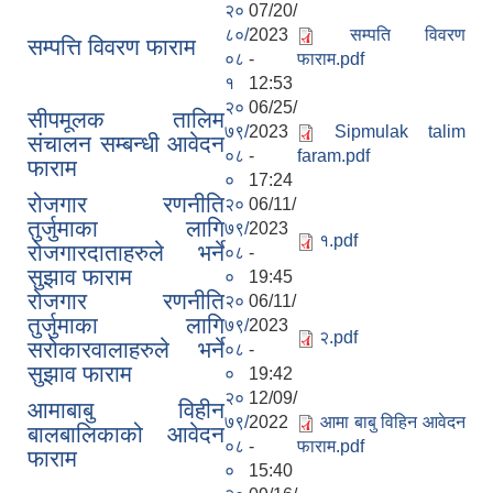
२०
07/20/
८०/
2023
सम्पति विवरण
सम्पत्ति विवरण फाराम
०८
-
फाराम.pdf
१
12:53
२०
06/25/
सीपमूलक तालिम
७९/
2023
Sipmulak talim
संचालन सम्बन्धी आवेदन
०८
-
faram.pdf
फाराम
०
17:24
रोजगार रणनीति
२०
06/11/
तुर्जुमाका लागि
७९/
2023
१.pdf
रोजगारदाताहरुले भर्ने
०८
-
सुझाव फाराम
०
19:45
रोजगार रणनीति
२०
06/11/
तुर्जुमाका लागि
७९/
2023
२.pdf
सरोकारवालाहरुले भर्ने
०८
-
सुझाव फाराम
०
19:42
२०
12/09/
आमाबाबु विहीन
७९/
2022
आमा बाबु विहिन आवेदन
बालबालिकाको आवेदन
०८
-
फाराम.pdf
फाराम
०
15:40