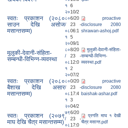
१
6
२०
10/2
स्वतः प्रकाशन (२०८०
८०
6/20
proactive
साउन देखि असोज
/
23 -
disclosure 2080
मसान्तसम्म)
०८
06:1
shrawan-ashoj.pdf
१
5
२०
09/1
८०
8/20
मुलुकी-देवानी-संहिता-
मुलुकी-देवानी-संहिता-
/
23 -
सम्बन्धी-विभिन्न-
सम्बन्धी-विभिन्न-व्यवस्था
०८
12:0
व्यवस्था.pdf
१
2
२०
07/2
स्वतः प्रकाशन (२०८०
८०
0/20
proactive
बैशाख देखि असार
/
23 -
disclosure 2080
मसान्तसम्म)
०८
17:4
baishak-ashar.pdf
१
3
२०
04/2
७९
6/20
स्वतः प्रकाशन (२०७९
प्रगति माघ १ देखी
/
23 -
माघ देखि चैत्र मसान्तसम्म)
चैत्र मसान्त.pdf
०८
17:0