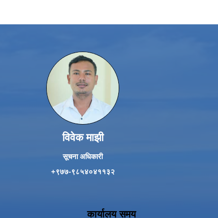
विवेक माझी
सूचना अधिकारी
+९७७-९८५४०४११३२
कार्यालय समय