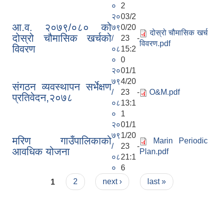
०
2
२०
03/2
आ.व. २०७९/०८० को
७९
0/20
दोस्रो चौमासिक खर्च
दोस्रो चौमासिक खर्चको
/
23 -
विवरण.pdf
विवरण
०८
15:2
०
0
२०
01/1
७९
4/20
संगठन व्यवस्थापन सर्भेक्षण
/
23 -
O&M.pdf
प्रतिवेदन,२०७८
०८
13:1
०
1
२०
01/1
७९
1/20
मरिण गाउँपालिकाको
Marin Periodic
/
23 -
आवधिक योजना
Plan.pdf
०८
21:1
०
6
Pages
1
2
next ›
last »