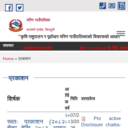
Skip to main content
मरिण गाउँपालिका
बागमती प्रदेश, सिन्धुली
"कृषि पशुपालन र पूर्वाधार मरिण गाउँपालिकाको विकासको आधार"
समाचार
३ को नीति, कार्यक्रम तथा बजेट
आ.व. २०८१/०८२ को नीति, कार्यक्र
You are here
Home
» प्रकाशन
प्रकाशन
आ
र्थि
शिर्षक
मिति
दस्तावेज
क
वर्ष
२०
07/2
Pro active
स्वतः प्रकाशन (२०८२
८२
3/20
Disclosure chaitra-
चैत्र देखि २०८३ असार
/
26 -