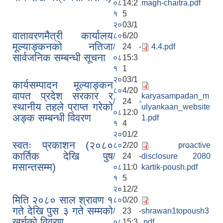
०८
14:2
magh-chaitra.pdf
१
5
२०
03/1
वातावरणमैत्री कार्यालय
८०
6/20
मूल्याङ्कनको नतिजा
/
24 -
4.4.pdf
सार्वजनिक सम्बन्धी सूचना
०८
15:3
१
1
२०
03/1
कार्यसम्पादन मूल्याङ्कन
८०
4/20
वापत प्रदेश सरकार र
karyasampadan_m
/
24 -
स्थानीय तहले प्राप्त गरेको
ulyankaan_website
०८
12:0
अङ्क सम्बन्धी विवरण
1.pdf
१
4
२०
01/2
स्वतः प्रकाशन (२०८०
८०
2/20
proactive
कार्तिक देखि पुष
/
24 -
disclosure 2080
मसान्तसम्म)
०८
11:0
kartik-poush.pdf
१
5
२०
12/2
मिति २०८० साल श्रावण १
८०
0/20
गते देखि पुस ३ गते सम्मको
/
23 -
shrawan1topoush3
खर्चको विवरण
०८
15:3
.pdf