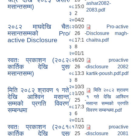
ashar2082-
मसान्तसम्म)
०८
15:0
2083.pdf
३
2
२०
04/2
२०८२ माघदेखि चैत
८२
0/20
Pro-active
मसान्तसम्मको Pro
/
26 -
Disclosure magh-
active Disclosure
०८
17:1
chaitra.pdf
३
8
२०
01/1
स्वतः प्रकाशन (२०८२
८२
6/20
proactive
कार्तिक देखि पुस
/
26 -
disclosure 2082
मसान्तसम्म)
०८
13:3
kartik-poush.pdf.pdf
३
8
२०
10/3
मिति २०८२ श्रावण १ गते
मिति २०८२ श्रावण
८२
1/20
देखि आश्विन मसान्त
१ गते देखि आश्विन
/
25 -
सम्मको प्रगति विवरण
मसान्त सम्मको प्रगति
०८
17:3
सम्बन्धमा
विवरण सम्बन्धमा.pdf
३
6
२०
01/1
स्वतः प्रकाशन (२०८१
८१
7/20
proactive
कार्तिक देखि पुस
/
25 -
disclosure 2081