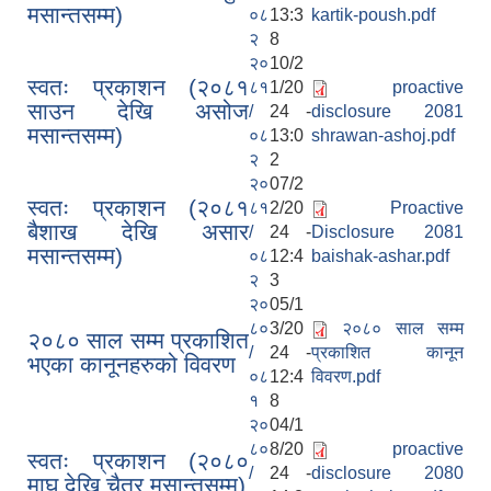
मसान्तसम्म)
०८
13:3
kartik-poush.pdf
२
8
२०
10/2
स्वतः प्रकाशन (२०८१
८१
1/20
proactive
साउन देखि असोज
/
24 -
disclosure 2081
मसान्तसम्म)
०८
13:0
shrawan-ashoj.pdf
२
2
२०
07/2
स्वतः प्रकाशन (२०८१
८१
2/20
Proactive
बैशाख देखि असार
/
24 -
Disclosure 2081
मसान्तसम्म)
०८
12:4
baishak-ashar.pdf
२
3
२०
05/1
८०
3/20
२०८० साल सम्म
२०८० साल सम्म प्रकाशित
/
24 -
प्रकाशित कानून
भएका कानूनहरुको विवरण
०८
12:4
विवरण.pdf
१
8
२०
04/1
८०
8/20
proactive
स्वतः प्रकाशन (२०८०
/
24 -
disclosure 2080
माघ देखि चैत्र मसान्तसम्म)