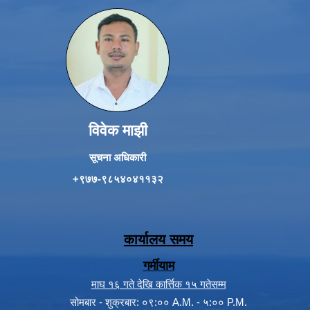
विवेक माझी
सूचना अधिकारी
+९७७-९८५४०४११३२
कार्यालय समय
गर्मीयाम
माघ १६ गते देखि कार्त्तिक १५ गतेसम्म
सोमबार - शुक्रबार: ०९:०० A.M. - ५:०० P.M.