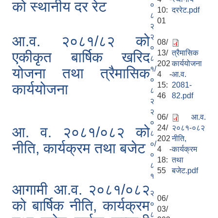
को स्थानीय दर रेट
०
10:
दररेट.pdf
८
01
२
२
आ.व. २०८१/८२ को
08/
०
13/
त्रैमासिक
एकीकृत बार्षिक खरिद
८
202
कार्ययोजना
१/
योजना तथा त्रैमासिक
4 -
आ.व.
०
15:
2081-
कार्ययोजना
८
46
82.pdf
२
२
06/
आ.व.
०
24/
२०८१-०८२
आ. व. २०८१/०८२ को
८
202
नीति,
०/
नीति, कार्यक्रम तथा बजेट
4 -
कार्यक्रम
०
18:
तथा
८
55
बजेट.pdf
१
आगामी आ.व. २०८१/०८२
२
06/
को बार्षिक नीति, कार्यक्रम
०
03/
८