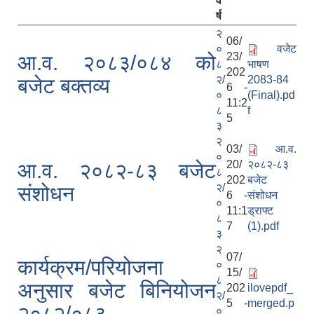
व
र्ष
२
06/
०
वजेट
23/
आ.व. २०८३/०८४ को
८
भाषण
202
२/
2083-84
बजेट बक्तव्य
6 -
०
(Final).pd
11:2
८
f
5
३
२
03/
आ.व.
०
20/
२०८२-८३
आ.व. २०८२-८३ बजेट
८
202
बजेट
२/
संशोधन
6 -
संशोधन
०
11:1
ड्राफ्ट
८
7
(1).pdf
३
२
07/
कार्यक्रम/परियोजना
०
15/
८
अनुसार बजेट बिनियोजन
202
ilovepdf_
२/
5 -
merged.p
२०८२/०८३
०