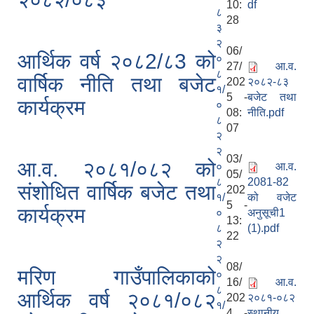
10:
df
८
28
३
२
06/
आर्थिक वर्ष २०८2/८3 को
०
27/
आ.व.
८
वार्षिक नीति तथा बजेट
202
२०८२-८३
१/
5 -
बजेट तथा
कार्यक्रम
०
08:
नीति.pdf
८
07
२
२
03/
आ.व. २०८१/०८२ को
०
आ.व.
05/
८
2081-82
संशोधित वार्षिक बजेट तथा
202
१/
को वजेट
5 -
कार्यक्रम
०
अनुसूची1
13:
८
(1).pdf
22
२
२
08/
मरिण गाउँपालिकाको
०
16/
आ.व.
८
आर्थिक वर्ष २०८१/०८२
202
२०८१-०८२
१/
4 -
स्थानीय