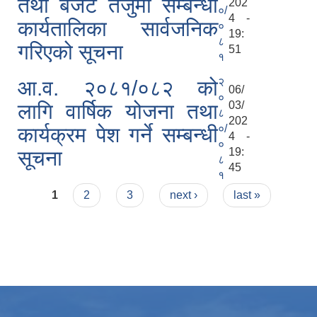
तथा बजेट तर्जुमा सम्बन्धी
202
०/
4 -
कार्यतालिका सार्वजनिक
०
19:
८
गरिएको सूचना
51
१
२
आ.व. २०८१/०८२ को
06/
०
03/
लागि वार्षिक योजना तथा
८
202
०/
कार्यक्रम पेश गर्ने सम्बन्धी
4 -
०
19:
सूचना
८
45
१
Pages
1
2
3
next ›
last »