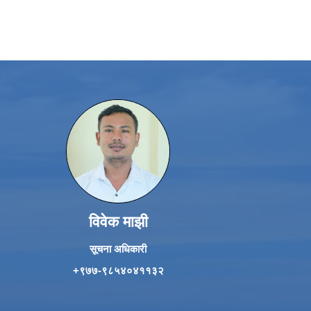
विवेक माझी
सूचना अधिकारी
+९७७-९८५४०४११३२