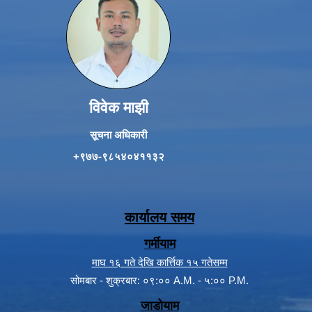
विवेक माझी
सूचना अधिकारी
+९७७-९८५४०४११३२
कार्यालय समय
गर्मीयाम
माघ १६ गते देखि कार्त्तिक १५ गतेसम्म
सोमबार - शुक्रबार: ०९:०० A.M. - ५:०० P.M.
जाडोयाम