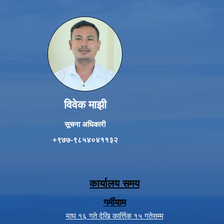
विवेक माझी
सूचना अधिकारी
+९७७-९८५४०४११३२
कार्यालय समय
गर्मीयाम
माघ १६ गते देखि कार्त्तिक १५ गतेसम्म