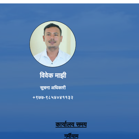
विवेक माझी
सूचना अधिकारी
+९७७-९८५४०४११३२
कार्यालय समय
गर्मीयाम