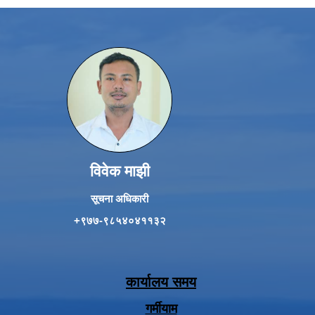
विवेक माझी
सूचना अधिकारी
+९७७-९८५४०४११३२
कार्यालय समय
गर्मीयाम