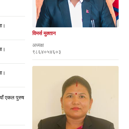
मा।
विमर्स मुक्तान
अध्यक्ष
मा।
९८६४०५४६०३
मा।
नयाँ एकल पुरुष