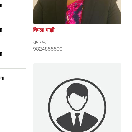
मा।
मा।
विमला माझी
उपाध्यक्ष
9824855500
मा।
चना