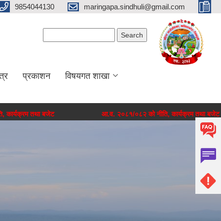
9854044130
maringapa.sindhuli@gmail.com
Search form
Search
त्र
प्रकाशन
विषयगत शाखा
म तथा बजेट
आ.व. २०८१/०८२ को नीति, कार्यक्रम तथा बजेट