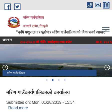
Skip to main content
मरिण गाउँपालिका
बागमती प्रदेश, सिन्धुली
"कृषि पशुपालन र पूर्वाधार मरिण गाउँपालिकाको विकासको आधार"
समाचार
आ.व. २०८२/०८३ को नीति, कार्यक्रम तथा बजेट
आ.व. २०८१/०८२ को
पञ्चकन्या पोखरी
मरिण गाउँपालिका
मरिण गाउँपालिका प्रशासकीय भवन
वडा नं. ५ स्थित ऐतिहासिक पन्चकन्या पोखरी
मरिण गाउँकार्यपालिकाकाे कार्यालय
Submitted on:
Mon, 01/28/2019 - 15:34
Read more
about मरिण गाउँकार्यपालिकाकाे कार्यालय