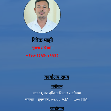
विवेक माझी
सूचना अधिकारी
+९७७-९८५४०४११३२
कार्यालय समय
गर्मीयाम
माघ १६ गते देखि कार्त्तिक १५ गतेसम्म
सोमबार - शुक्रबार: ०९:०० A.M. - ५:०० P.M.
जाडोयाम