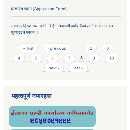
दरखास्त फारम (Application Form)
राजपत्राड्ढित तथा श्रेणी बिहिन निजामती कर्मचारीको लागि कार्य सम्पादन
मूल्याड्ढन फाराम ।
Pages
« first
‹ previous
…
2
3
4
5
6
7
8
9
10
next ›
last »
महत्वपूर्ण नम्बरहरू