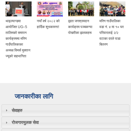
थाइल्यान्डमा
नयाँ वर्ष २०८२ को
वृहत जनश्रमदान
मरिण गाउँपालिका
आयोजित UG–5
हार्दिक शुभकामना!
कार्यक्रम पञ्चकन्या
वडा नं. ४ मा १० घर
तालिमको समापन
पोखरीका झलकहरू
परिवारलाई २/२
कार्यक्रममा मरिण
वटाका दरले पाडा
गाउँपालिकाका
बितरण
अध्यक्ष विमर्स मुक्तान
ज्यूको सहभागिता
जानकारीका लागि
सेवाहरु
रोजगारमुलक सेवा